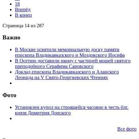
18
Вперёд
В конец
Страница 14 из 287
Важно
В Москве освятили мемориальную доску памяти
епископа Владикавказского и Моздокского Иосифа
В Осетию доставили икону с частицей мощей святого
преподобного Серафима Саровского
Доклад епископа Владикавказского и Аланского
Леонида на V Свято-Георгиевских Чтениях
Фото
Установлен купол на строящейся часовне в честь блг.
князя Димитрия Донского
Все фото