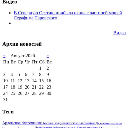
Видео
В Северную Осетию прибыла икона с частицей мощей
Серафима Саровского
Видео
Архив новостей
«
Август 2026
»
Пн
Вт
Ср
Чт
Пт
Сб
Вс
1
2
3
4
5
6
7
8
9
10
11
12
13
14
15
16
17
18
19
20
21
22
23
24
25
26
27
28
29
30
31
Теги
Ардонское благочиние
Беслан
Владикавказское благочиние
Духовное училище
Литургия
Моздокское благочиние