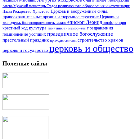
Ильинское благочиние
Молодежный
Отдел религиозного образования и катехизации
лагерь
Мужской монастырь
Церковь и вооруженные силы,
Пасха
Рождество Христово
правоохранительные органы и тюремное служение
Церковь и
епископ Леонид
молодежь
важно
благотворительность
конференция
культура
поздравления
крестный ход
памятники и мемориалы
праздничное богослужение
поминовение усопших
престольный праздник
строительство храмов
приходы
святыни
церковь и общество
церковь и государство
Полезные сайты