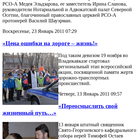
РСО-А Медея Эльдзарова, ее заместитель Ирина Сланова,
руководители Нотариальной и Адвокатской палат Северной
Осетии, благочинный православных церквей РСО-А
протоиерей Василий Шауэрман.
Воскресенье, 23 Январь 2011 07:29
«Цена ошибки на дороге – жизнь!»
Под таким девизом 19 ноября во
Владикавказе стартовал
региональный этап всероссийской
акции, посвященной памяти жертв
дорожно-транспортных
происшествий.
Четверг, 13 Январь 2011 09:57
«Переосмыслить свой
жизненный путь…»
13 января штатный священник
Свято-Георгиевского кафедрального
собора иерей Тимофей Остаев