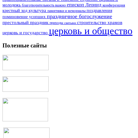
епископ Леонид
молодежь
важно
благотворительность
конференция
культура
поздравления
крестный ход
памятники и мемориалы
праздничное богослужение
поминовение усопших
престольный праздник
строительство храмов
приходы
святыни
церковь и общество
церковь и государство
Полезные сайты