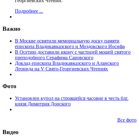
Георгиевских Чтений.
Подробнее ...
Важно
В Москве освятили мемориальную доску памяти
епископа Владикавказского и Моздокского Иосифа
В Осетию доставили икону с частицей мощей святого
преподобного Серафима Саровского
Доклад епископа Владикавказского и Аланского
Леонида на V Свято-Георгиевских Чтениях
Фото
Установлен купол на строящейся часовне в честь блг.
князя Димитрия Донского
Все фото
Видео