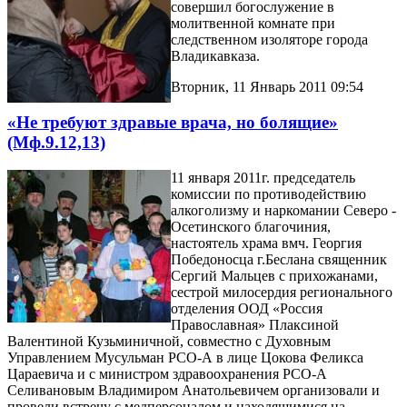
совершил богослужение в
молитвенной комнате при
следственном изоляторе города
Владикавказа.
Вторник, 11 Январь 2011 09:54
«Не требуют здравые врача, но болящие»
(Мф.9.12,13)
11 января 2011г. председатель
комиссии по противодействию
алкоголизму и наркомании Северо -
Осетинского благочиния,
настоятель храма вмч. Георгия
Победоносца г.Беслана священник
Сергий Мальцев с прихожанами,
сестрой милосердия регионального
отделения ООД «Россия
Православная» Плаксиной
Валентиной Кузьминичной, совместно с Духовным
Управлением Мусульман РСО-А в лице Цокова Феликса
Цараевича и с министром здравоохранения РСО-А
Селивановым Владимиром Анатольевичем организовали и
провели встречу с медперсоналом и находящимися на