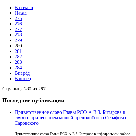
В начало
Назад
275
276
277
278
279
280
281
282
283
284
Вперёд
В конец
Страница 280 из 287
Последние публикации
Приветственное слово Главы РСО-А В.З. Битарова в
связи с принесением мощей преподобного Серафима
Саровского
Приветственное слово Главы РСО-А В.З. Битарова в кафедральном соборе