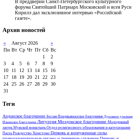
В преддверии Санкт-Петербургского культурного
форума Святейший Патриарх Московский и всея Руси
Кирилл дал эксклюзивное интервью «Российской
газете».
Архив новостей
«
Август 2026
»
Пн
Вт
Ср
Чт
Пт
Сб
Вс
1
2
3
4
5
6
7
8
9
10
11
12
13
14
15
16
17
18
19
20
21
22
23
24
25
26
27
28
29
30
31
Теги
Ардонское благочиние
Беслан
Владикавказское благочиние
Духовное училище
Литургия
Моздокское благочиние
Ильинское благочиние
Молодежный
Отдел религиозного образования и катехизации
лагерь
Мужской монастырь
Церковь и вооруженные силы,
Пасха
Рождество Христово
правоохранительные органы и тюремное служение
Церковь и