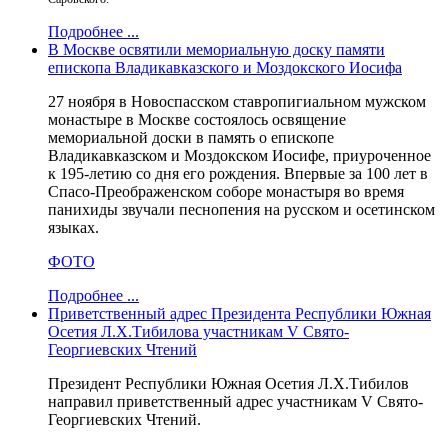
Подробнее ...
В Москве освятили мемориальную доску памяти
епископа Владикавказского и Моздокского Иосифа
27 ноября в Новоспасском ставропигиальном мужском
монастыре в Москве состоялось освящение
мемориальной доски в память о епископе
Владикавказском и Моздокском Иосифе, приуроченное
к 195-летию со дня его рождения. Впервые за 100 лет в
Спасо-Преображенском соборе монастыря во время
панихиды звучали песнопения на русском и осетинском
языках.
ФОТО
Подробнее ...
Приветственный адрес Президента Республики Южная
Осетия Л.Х.Тибилова участникам V Свято-
Георгиевских Чтений
Президент Республики Южная Осетия Л.Х.Тибилов
направил приветственный адрес участникам V Свято-
Георгиевских Чтений.