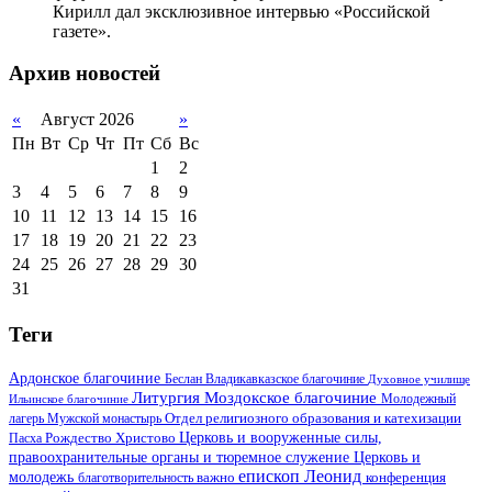
Кирилл дал эксклюзивное интервью «Российской
газете».
Архив новостей
«
Август 2026
»
Пн
Вт
Ср
Чт
Пт
Сб
Вс
1
2
3
4
5
6
7
8
9
10
11
12
13
14
15
16
17
18
19
20
21
22
23
24
25
26
27
28
29
30
31
Теги
Ардонское благочиние
Беслан
Владикавказское благочиние
Духовное училище
Литургия
Моздокское благочиние
Ильинское благочиние
Молодежный
Отдел религиозного образования и катехизации
лагерь
Мужской монастырь
Церковь и вооруженные силы,
Пасха
Рождество Христово
правоохранительные органы и тюремное служение
Церковь и
епископ Леонид
молодежь
важно
благотворительность
конференция