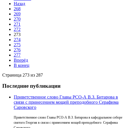
Назад
268
269
270
271
272
273
274
275
276
277
Вперёд
В конец
Страница 273 из 287
Последние публикации
Приветственное слово Главы РСО-А В.З. Битарова в
связи с принесением мощей преподобного Серафима
Саровского
Приветственное слово Главы РСО-А В.З. Битарова в кафедральном соборе
святого Георгия в связи с принесением мощей преподобного Серафима
Саровского.