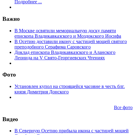
Подробнее ...
Важно
В Москве освятили мемориальную доску памяти
епископа Владикавказского и Моздокского Иосифа
В Осетию доставили икону с частицей мощей святого
преподобного Серафима Саровского
Доклад епископа Владикавказского и Аланского
Леонида на V Свято-Георгиевских Чтениях
Фото
Установлен купол на строящейся часовне в честь блг.
князя Димитрия Донского
Все фото
Видео
В Северную Осетию прибыла икона с частицей мощей