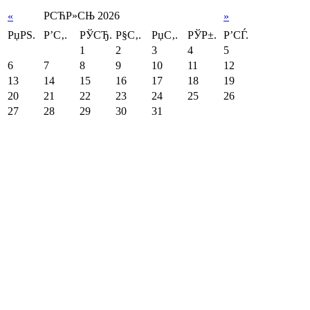
РСЋР»СЊ 2026
«
»
РџРЅ.
Р’С‚.
РЎСЂ.
Р§С‚.
РџС‚.
РЎР±.
Р’СЃ.
1
2
3
4
5
6
7
8
9
10
11
12
13
14
15
16
17
18
19
20
21
22
23
24
25
26
27
28
29
30
31