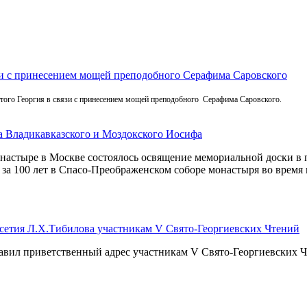
зи с принесением мощей преподобного Серафима Саровского
того Георгия в связи с принесением мощей преподобного Серафима Саровского.
а Владикавказского и Моздокского Иосифа
настыре в Москве состоялось освящение мемориальной доски в 
 за 100 лет в Спасо-Преображенском соборе монастыря во время
етия Л.Х.Тибилова участникам V Свято-Георгиевских Чтений
вил приветственный адрес участникам V Свято-Георгиевских Ч