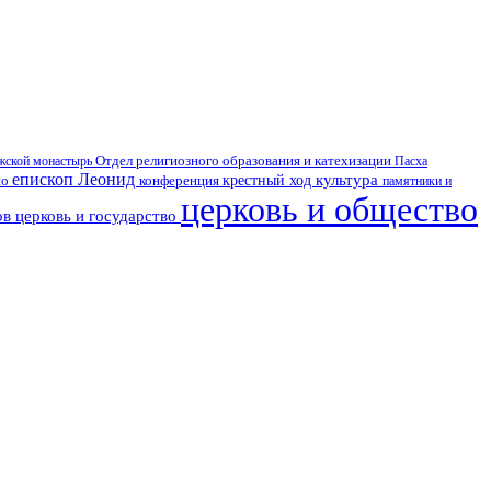
Отдел религиозного образования и катехизации
Пасха
ской монастырь
епископ Леонид
культура
но
крестный ход
конференция
памятники и
церковь и общество
ов
церковь и государство