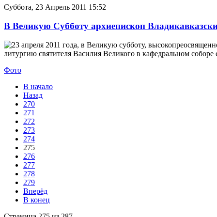
Суббота, 23 Апрель 2011 15:52
В Великую Субботу архиепископ Владикавказски
23 апреля 2011 года, в Великую субботу, высокопреосвяще
литургию святителя Василия Великого в кафедральном соборе 
Фото
В начало
Назад
270
271
272
273
274
275
276
277
278
279
Вперёд
В конец
Страница 275 из 287