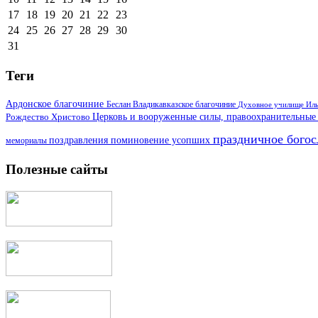
17
18
19
20
21
22
23
24
25
26
27
28
29
30
31
Теги
Ардонское благочиние
Беслан
Владикавказское благочиние
Духовное училище
Иль
Церковь и вооруженные силы, правоохранительные
Рождество Христово
праздничное бого
поздравления
поминовение усопших
мемориалы
Полезные сайты