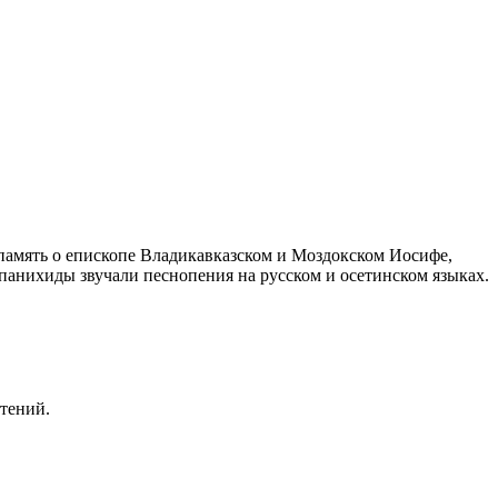
память о епископе Владикавказском и Моздокском Иосифе,
 панихиды звучали песнопения на русском и осетинском языках.
тений.