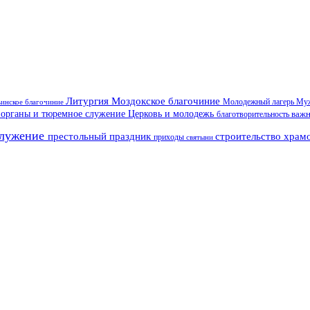
Литургия
Моздокское благочиние
инское благочиние
Молодежный лагерь
Муж
 органы и тюремное служение
Церковь и молодежь
важ
благотворительность
служение
престольный праздник
строительство храм
приходы
святыни