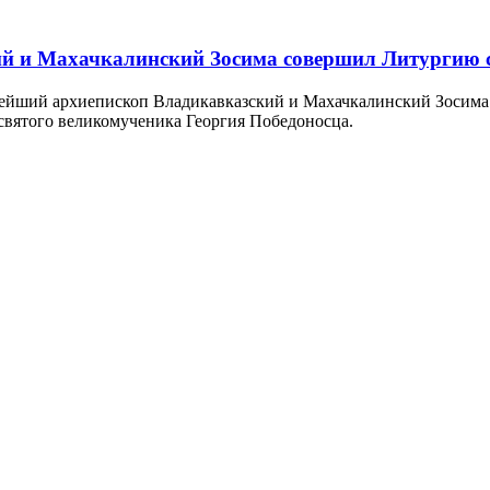
й и Махачкалинский Зосима совершил Литургию с
ннейший архиепископ Владикавказский и Махачкалинский Зосим
святого великомученика Георгия Победоносца.