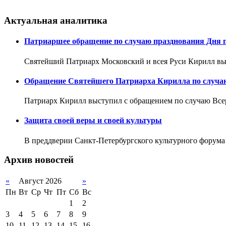
Актуальная аналитика
Патриаршее обращение по случаю празднования Дня 
Святейший Патриарх Московский и всея Руси Кирилл вы
Обращение Святейшего Патриарха Кирилла по случаю
Патриарх Кирилл выступил с обращением по случаю Все
Защита своей веры и своей культуры
В преддверии Санкт-Петербургского культурного форума
Архив новостей
«
Август 2026
»
Пн
Вт
Ср
Чт
Пт
Сб
Вс
1
2
3
4
5
6
7
8
9
10
11
12
13
14
15
16