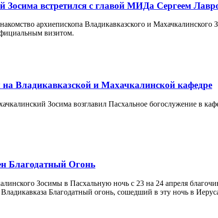
й Зосима встретился с главой МИДа Сергеем Лав
 знакомство архиепископа Владикавказского и Махачкалинского
фициальным визитом.
 на Владикавказской и Махачкалинской кафедре
ахачкалинский Зосима возглавил Пасхальное богослужение в ка
ен Благодатный Огонь
алинского Зосимы в Пасхальную ночь с 23 на 24 апреля благо
Владикавказа Благодатный огонь, сошедший в эту ночь в Иерус