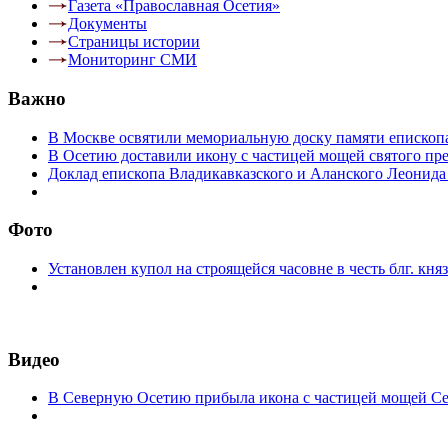
Газета «Православная Осетия»
Документы
Страницы истории
Мониторинг СМИ
Важно
В Москве освятили мемориальную доску памяти епископ
В Осетию доставили икону с частицей мощей святого пр
Доклад епископа Владикавказского и Аланского Леонида
Фото
Установлен купол на строящейся часовне в честь блг. кн
Видео
В Северную Осетию прибыла икона с частицей мощей С