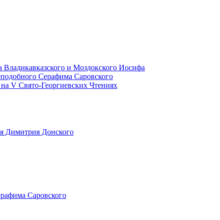
а Владикавказского и Моздокского Иосифа
еподобного Серафима Саровского
 на V Свято-Георгиевских Чтениях
язя Димитрия Донского
ерафима Саровского