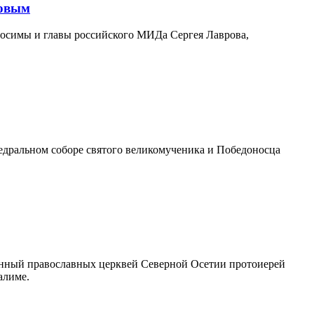
ровым
 Зосимы и главы российского МИДа Сергея Лаврова,
федральном соборе святого великомученика и Победоносца
чинный православных церквей Северной Осетии протоиерей
алиме.