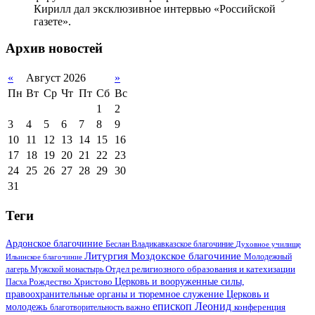
Кирилл дал эксклюзивное интервью «Российской
газете».
Архив новостей
«
Август 2026
»
Пн
Вт
Ср
Чт
Пт
Сб
Вс
1
2
3
4
5
6
7
8
9
10
11
12
13
14
15
16
17
18
19
20
21
22
23
24
25
26
27
28
29
30
31
Теги
Ардонское благочиние
Беслан
Владикавказское благочиние
Духовное училище
Литургия
Моздокское благочиние
Ильинское благочиние
Молодежный
Отдел религиозного образования и катехизации
лагерь
Мужской монастырь
Церковь и вооруженные силы,
Пасха
Рождество Христово
правоохранительные органы и тюремное служение
Церковь и
епископ Леонид
молодежь
важно
благотворительность
конференция