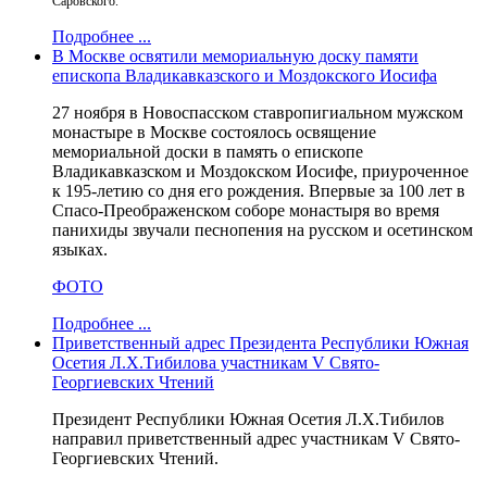
Саровского.
Подробнее ...
В Москве освятили мемориальную доску памяти
епископа Владикавказского и Моздокского Иосифа
27 ноября в Новоспасском ставропигиальном мужском
монастыре в Москве состоялось освящение
мемориальной доски в память о епископе
Владикавказском и Моздокском Иосифе, приуроченное
к 195-летию со дня его рождения. Впервые за 100 лет в
Спасо-Преображенском соборе монастыря во время
панихиды звучали песнопения на русском и осетинском
языках.
ФОТО
Подробнее ...
Приветственный адрес Президента Республики Южная
Осетия Л.Х.Тибилова участникам V Свято-
Георгиевских Чтений
Президент Республики Южная Осетия Л.Х.Тибилов
направил приветственный адрес участникам V Свято-
Георгиевских Чтений.