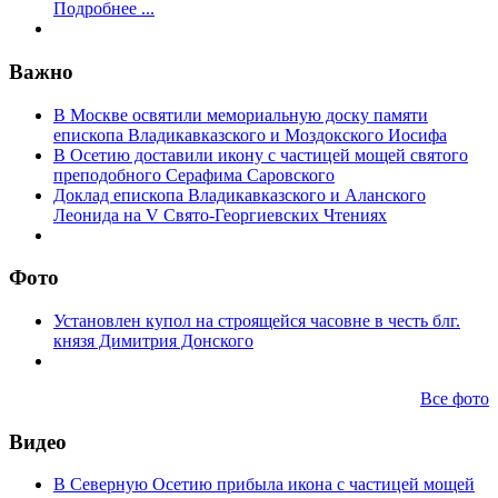
Подробнее ...
Важно
В Москве освятили мемориальную доску памяти
епископа Владикавказского и Моздокского Иосифа
В Осетию доставили икону с частицей мощей святого
преподобного Серафима Саровского
Доклад епископа Владикавказского и Аланского
Леонида на V Свято-Георгиевских Чтениях
Фото
Установлен купол на строящейся часовне в честь блг.
князя Димитрия Донского
Все фото
Видео
В Северную Осетию прибыла икона с частицей мощей