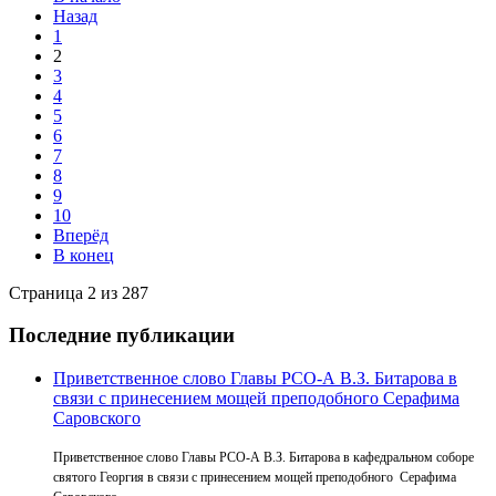
Назад
1
2
3
4
5
6
7
8
9
10
Вперёд
В конец
Страница 2 из 287
Последние публикации
Приветственное слово Главы РСО-А В.З. Битарова в
связи с принесением мощей преподобного Серафима
Саровского
Приветственное слово Главы РСО-А В.З. Битарова в кафедральном соборе
святого Георгия в связи с принесением мощей преподобного Серафима