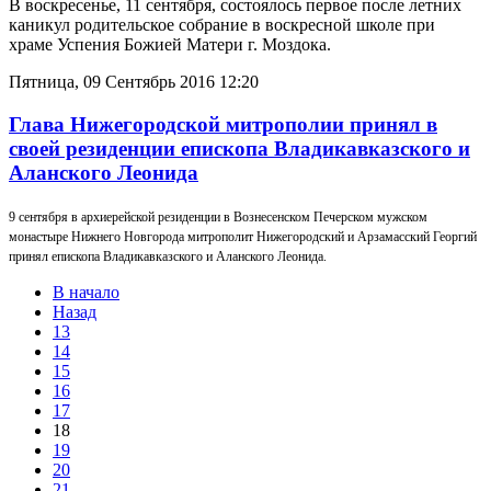
В воскресенье, 11 сентября, состоялось первое после летних
каникул родительское собрание в воскресной школе при
храме Успения Божией Матери г. Моздока.
Пятница, 09 Сентябрь 2016 12:20
Глава Нижегородской митрополии принял в
своей резиденции епископа Владикавказского и
Аланского Леонида
9 сентября в архиерейской резиденции в Вознесенском Печерском мужском
монастыре Нижнего Новгорода митрополит Нижегородский и Арзамасский Георгий
принял епископа Владикавказского и Аланского Леонида.
В начало
Назад
13
14
15
16
17
18
19
20
21