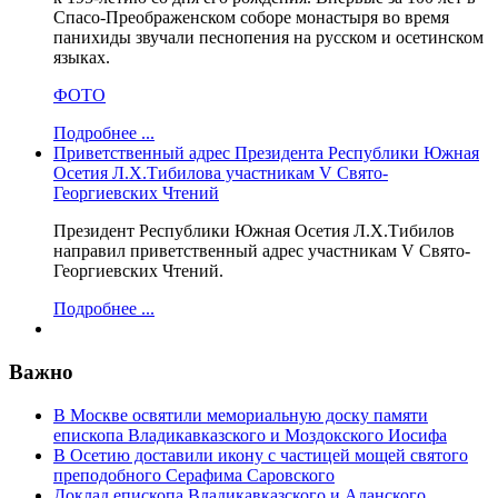
Спасо-Преображенском соборе монастыря во время
панихиды звучали песнопения на русском и осетинском
языках.
ФОТО
Подробнее ...
Приветственный адрес Президента Республики Южная
Осетия Л.Х.Тибилова участникам V Свято-
Георгиевских Чтений
Президент Республики Южная Осетия Л.Х.Тибилов
направил приветственный адрес участникам V Свято-
Георгиевских Чтений.
Подробнее ...
Важно
В Москве освятили мемориальную доску памяти
епископа Владикавказского и Моздокского Иосифа
В Осетию доставили икону с частицей мощей святого
преподобного Серафима Саровского
Доклад епископа Владикавказского и Аланского