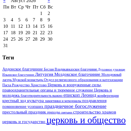
«
Август 2026
»
Пн
Вт
Ср
Чт
Пт
Сб
Вс
1
2
3
4
5
6
7
8
9
10
11
12
13
14
15
16
17
18
19
20
21
22
23
24
25
26
27
28
29
30
31
Теги
Ардонское благочиние
Беслан
Владикавказское благочиние
Духовное училище
Литургия
Моздокское благочиние
Ильинское благочиние
Молодежный
Отдел религиозного образования и катехизации
лагерь
Мужской монастырь
Церковь и вооруженные силы,
Пасха
Рождество Христово
правоохранительные органы и тюремное служение
Церковь и
епископ Леонид
молодежь
важно
благотворительность
конференция
культура
поздравления
крестный ход
памятники и мемориалы
праздничное богослужение
поминовение усопших
престольный праздник
строительство храмов
приходы
святыни
церковь и общество
церковь и государство