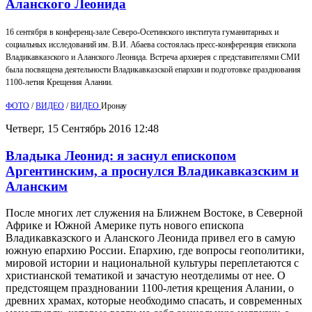
Аланского Леонида
16 сентября в конференц-зале Северо-Осетинского института гуманитарных и
социальных исследований им. В.И. Абаева состоялась пресс-конференция епископа
Владикавказского и Аланского Леонида. Встреча архиерея с представителями СМИ
была посвящена деятельности Владикавказской епархии и подготовке празднования
1100-летия Крещения Алании.
ФОТО
/
ВИДЕО
/
ВИДЕО
Иронау
Четверг, 15 Сентябрь 2016 12:48
Владыка Леонид: я заснул епископом
Аргентинским, а проснулся Владикавказским и
Аланским
После многих лет служения на Ближнем Востоке, в Северной
Африке и Южной Америке путь нового епископа
Владикавказского и Аланского Леонида привел его в самую
южную епархию России. Епархию, где вопросы геополитики,
мировой истории и национальной культуры переплетаются с
христианской тематикой и зачастую неотделимы от нее. О
предстоящем праздновании 1100-летия крещения Алании, о
древних храмах, которые необходимо спасать, и современных