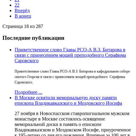
22
Вперёд
В конец
Страница 18 из 287
Последние публикации
Приветственное слово Главы РСО-А В.З. Битарова в
связи с принесением мощей преподобного Серафима
Саровского
Приветственное слово Главы РСО-А В.З. Битарова в кафедральном соборе
святого Георгия в связи с принесением мощей преподобного Серафима
Саровского.
Подробнее ...
В Москве освятили мемориальную доску памяти
епископа Владикавказского и Моздокского Иосифа
27 ноября в Новоспасском ставропигиальном мужском
монастыре в Москве состоялось освящение
мемориальной доски в память о епископе
Владикавказском и Моздокском Иосифе, приуроченное
к 195-летию со дня его рождения. Впервые за 100 лет в